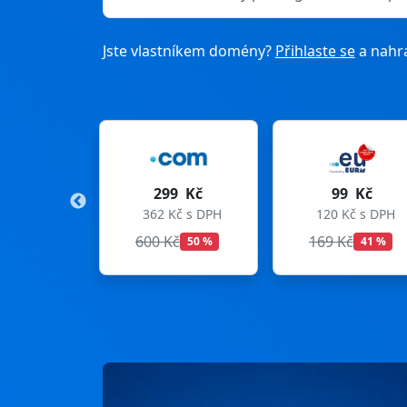
Jste vlastníkem domény?
Přihlaste se
a nahra
299 Kč
99 Kč
2
362 Kč s DPH
120 Kč s DPH
333 
600 Kč
169 Kč
299 
50 %
41 %