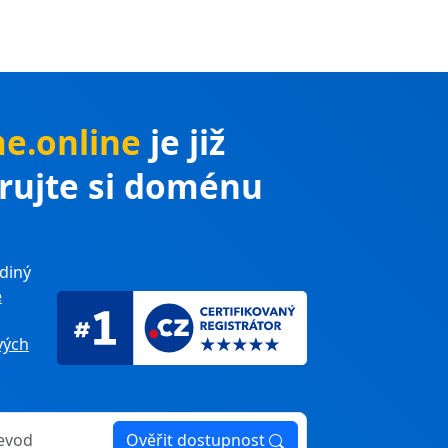
me.online
je již
trujte si doménu
diný
e
ých
Ověřit dostupnost