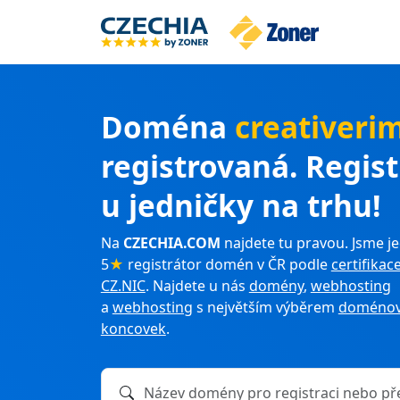
Doména
creativeri
registrovaná. Regis
u jedničky na trhu!
Na
CZECHIA.COM
najdete tu pravou. Jsme je
5
★
registrátor domén v ČR podle
certifikac
CZ.NIC
. Najdete u nás
domény
,
webhosting
a
webhosting
s největším výběrem
doménov
koncovek
.
Název domény k registraci nebo převodu