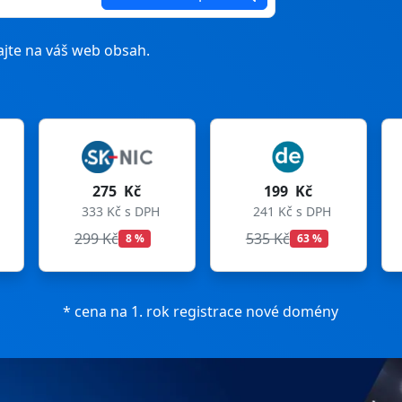
jte na váš web obsah.
75 Kč
199 Kč
199 Kč
Kč s DPH
241 Kč s DPH
241 Kč s DPH
Kč
535 Kč
699 Kč
8 %
63 %
72 %
* cena na 1. rok registrace nové domény