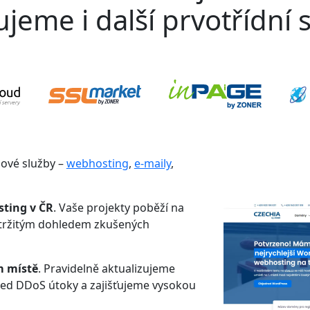
jeme i další prvotřídní s
gové služby –
webhosting
,
e-maily
,
sting v ČR
. Vaše projekty poběží na
etržitým dohledem zkušených
m místě
. Pravidelně aktualizujeme
řed DDoS útoky a zajišťujeme vysokou