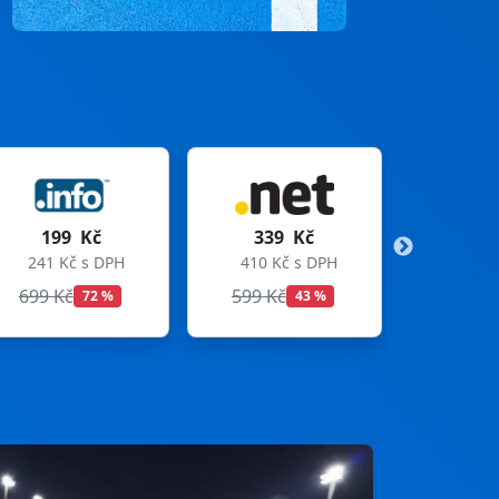
339 Kč
299 Kč
410 Kč s DPH
362 Kč s DPH
599 Kč
699 Kč
43 %
57 %